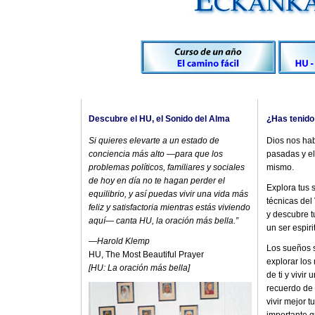
Descubre el HU, el Sonido del Alma
¿Has tenido
Si quieres elevarte a un estado de
Dios nos hab
conciencia más alto —para que los
pasadas y el
problemas políticos, familiares y sociales
mismo.
de hoy en día no te hagan perder el
Explora tus 
equilibrio, y así puedas vivir una vida más
técnicas del
feliz y satisfactoria mientras estás viviendo
y descubre 
aquí— canta HU, la oración más bella.”
un ser espir
—
Harold Klemp
Los sueños s
HU, The Most Beautiful Prayer
explorar los
[HU: La oración más bella]
de ti y vivir
recuerdo de
vivir mejor t