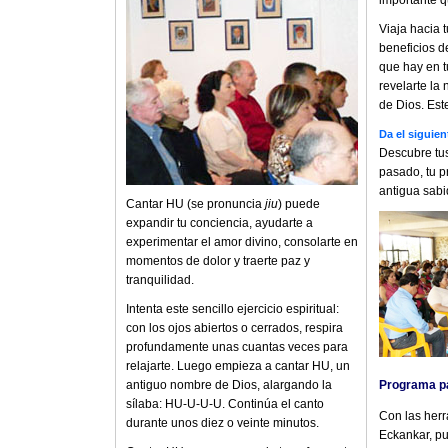
importante q
Viaja hacia 
beneficios de
que hay en t
revelarte l
de Dios. Est
Da el siguien
Descubre tus
pasado, tu p
antigua sabi
Cantar HU (se pronuncia
jiu
) puede
expandir tu conciencia, ayudarte a
experimentar el amor divino, consolarte en
momentos de dolor y traerte paz y
tranquilidad.
Intenta este sencillo ejercicio espiritual:
con los ojos abiertos o cerrados, respira
profundamente unas cuantas veces para
relajarte. Luego empieza a cantar HU, un
antiguo nombre de Dios, alargando la
Programa pa
sílaba: HU-U-U-U. Continúa el canto
Con las herr
durante unos diez o veinte minutos.
Eckankar, pu