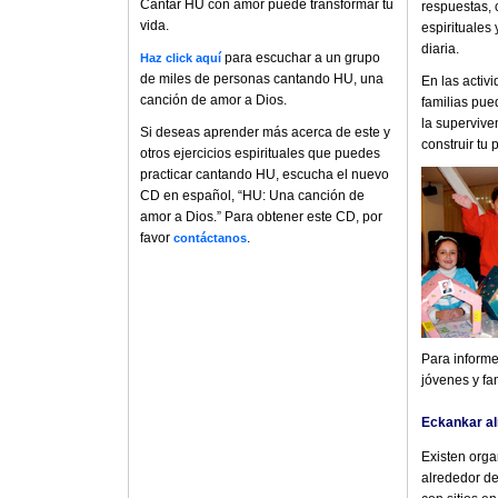
Cantar HU con amor puede transformar tu
respuestas, 
vida.
espirituales 
diaria.
para escuchar a un grupo
Haz click aquí
de miles de personas cantando HU, una
En las activ
canción de amor a Dios.
familias pue
la supervive
Si deseas aprender más acerca de este y
construir tu 
otros ejercicios espirituales que puedes
practicar cantando HU, escucha el nuevo
CD en español, “HU: Una canción de
amor a Dios.” Para obtener este CD, por
favor
.
contáctanos
Para informe
jóvenes y fa
Eckankar al
Existen orga
alrededor de