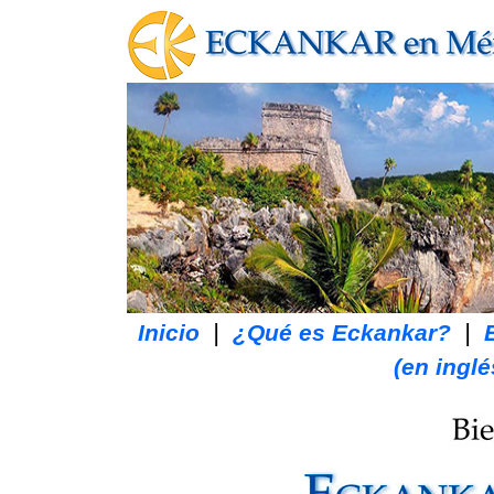
|
|
Inicio
¿Qué es Eckankar?
(en inglé